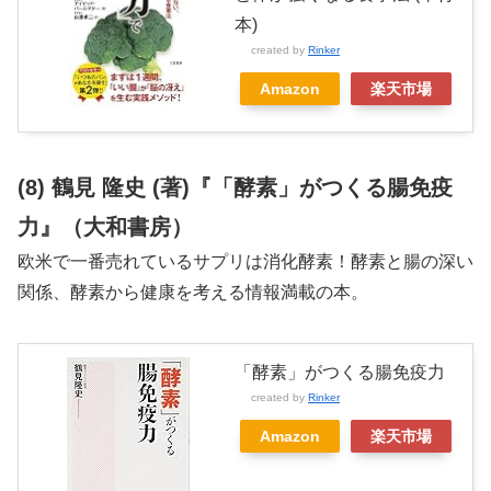
本)
created by
Rinker
Amazon
楽天市場
(8) 鶴見 隆史 (著)『「酵素」がつくる腸免疫
力』（大和書房）
欧米で一番売れているサプリは消化酵素！酵素と腸の深い
関係、酵素から健康を考える情報満載の本。
「酵素」がつくる腸免疫力
created by
Rinker
Amazon
楽天市場