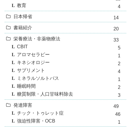
教育
4
日本帰省
14
書籍紹介
20
栄養療法・非薬物療法
33
CBIT
5
アロマセラピー
1
キネシオロジー
2
サプリメント
4
ミネラルソルトバス
1
睡眠時間
2
糖質制限・人口甘味料除去
3
発達障害
49
チック・トゥレット症
46
強迫性障害・OCB
1