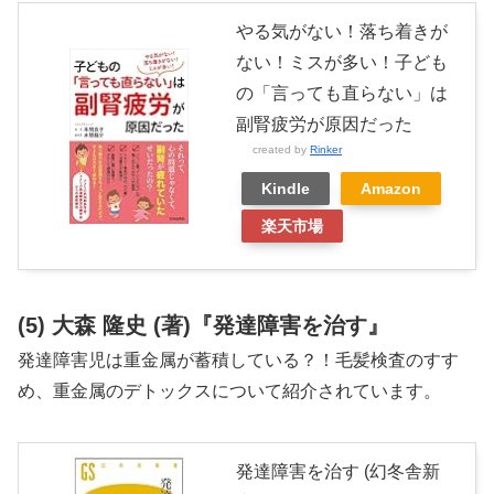
やる気がない！落ち着きが
ない！ミスが多い！子ども
の「言っても直らない」は
副腎疲労が原因だった
created by
Rinker
Kindle
Amazon
楽天市場
(5) 大森 隆史 (著)『発達障害を治す』
発達障害児は重金属が蓄積している？！毛髪検査のすす
め、重金属のデトックスについて紹介されています。
発達障害を治す (幻冬舎新