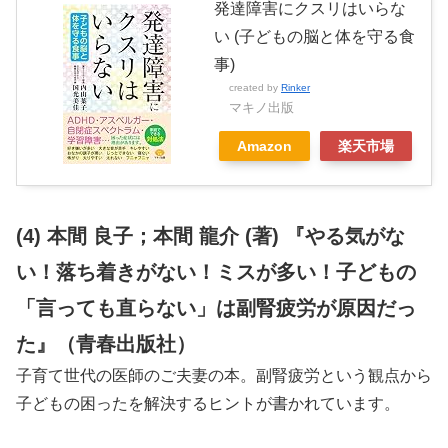
発達障害にクスリはいらな
い (子どもの脳と体を守る食
事)
created by
Rinker
マキノ出版
Amazon
楽天市場
(4) 本間 良子；本間 龍介 (著) 『やる気がな
い！落ち着きがない！ミスが多い！子どもの
「言っても直らない」は副腎疲労が原因だっ
た』（青春出版社）
子育て世代の医師のご夫妻の本。副腎疲労という観点から
子どもの困ったを解決するヒントが書かれています。