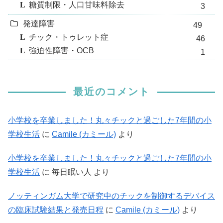
糖質制限・人口甘味料除去
3
発達障害
49
チック・トゥレット症
46
強迫性障害・OCB
1
最近のコメント
小学校を卒業しました！丸々チックと過ごした7年間の小
学校生活
に
Camile (カミール)
より
小学校を卒業しました！丸々チックと過ごした7年間の小
学校生活
に
毎日眠い人
より
ノッティンガム大学で研究中のチックを制御するデバイス
の臨床試験結果と発売日程
に
Camile (カミール)
より