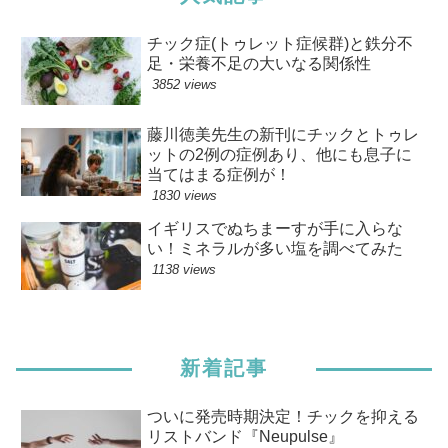
チック症(トゥレット症候群)と鉄分不
足・栄養不足の大いなる関係性
3852 views
藤川徳美先生の新刊にチックとトゥレ
ットの2例の症例あり、他にも息子に
当てはまる症例が！
1830 views
イギリスでぬちまーすが手に入らな
い！ミネラルが多い塩を調べてみた
1138 views
新着記事
ついに発売時期決定！チックを抑える
リストバンド『Neupulse』