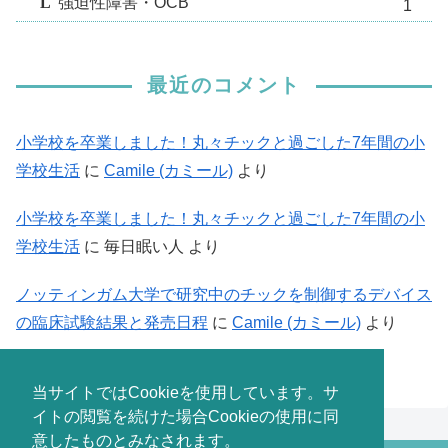
強迫性障害・OCB
1
最近のコメント
小学校を卒業しました！丸々チックと過ごした7年間の小
学校生活
に
Camile (カミール)
より
小学校を卒業しました！丸々チックと過ごした7年間の小
学校生活
に
毎日眠い人
より
ノッティンガム大学で研究中のチックを制御するデバイス
の臨床試験結果と発売日程
に
Camile (カミール)
より
当サイトではCookieを使用しています。サ
イトの閲覧を続けた場合Cookieの使用に同
意したものとみなされます。