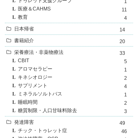
トゥレット支援グループ
1
医療＆CAHMS
11
教育
4
日本帰省
14
書籍紹介
20
栄養療法・非薬物療法
33
CBIT
5
アロマセラピー
1
キネシオロジー
2
サプリメント
4
ミネラルソルトバス
1
睡眠時間
2
糖質制限・人口甘味料除去
3
発達障害
49
チック・トゥレット症
46