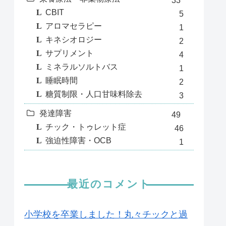
33
CBIT
5
アロマセラピー
1
キネシオロジー
2
サプリメント
4
ミネラルソルトバス
1
睡眠時間
2
糖質制限・人口甘味料除去
3
発達障害
49
チック・トゥレット症
46
強迫性障害・OCB
1
最近のコメント
小学校を卒業しました！丸々チックと過