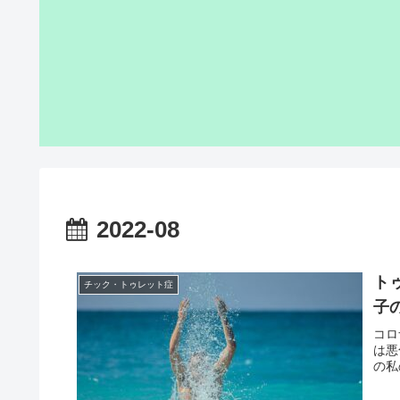
2022-08
ト
チック・トゥレット症
子
コロ
は悪
の私