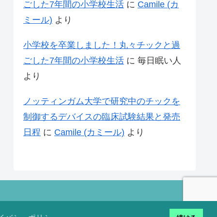
ごした7年間の小学校生活
に
Camile (カ
ミール)
より
小学校を卒業しました！丸々チックと過
ごした7年間の小学校生活
に
毎日眠い人
より
ノッティンガム大学で研究中のチックを
制御するデバイスの臨床試験結果と発売
日程
に
Camile (カミール)
より