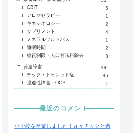
33
CBIT
5
アロマセラピー
1
キネシオロジー
2
サプリメント
4
ミネラルソルトバス
1
睡眠時間
2
糖質制限・人口甘味料除去
3
発達障害
49
チック・トゥレット症
46
強迫性障害・OCB
1
最近のコメント
小学校を卒業しました！丸々チックと過