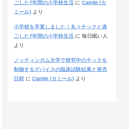
ごした7年間の小学校生活
に
Camile (カ
ミール)
より
小学校を卒業しました！丸々チックと過
ごした7年間の小学校生活
に
毎日眠い人
より
ノッティンガム大学で研究中のチックを
制御するデバイスの臨床試験結果と発売
日程
に
Camile (カミール)
より